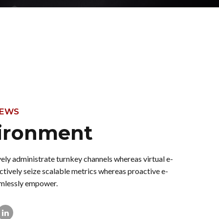
NEWS
ironment
ely administrate turnkey channels whereas virtual e-
ectively seize scalable metrics whereas proactive e-
amlessly empower.