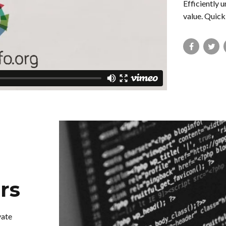
Efficiently 
value. Quick
rs
vate