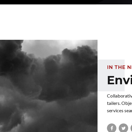
IN THE 
Env
Collaborativ
tailers. Obj
services se