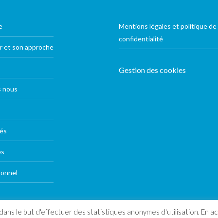
e
Mentions légales et politique de
confidentialité
r et son approche
Gestion des cookies
 nous
tés
es
sonnel
ans le but d'effectuer des statistiques anonymes d'utilisation. En acc