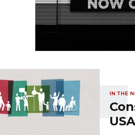
IN THE 
Con
US